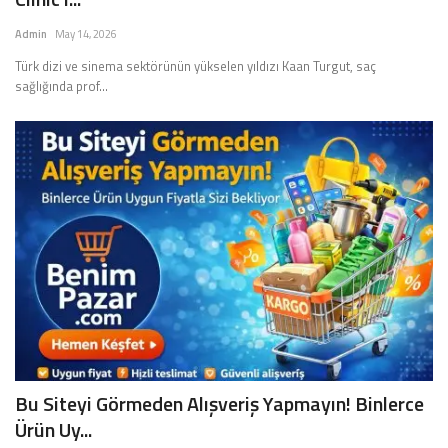
İLETİŞİM
Admin
May 14, 2026
Türk dizi ve sinema sektörünün yükselen yıldızı Kaan Turgut, saç
siyasetciler.com
sağlığında prof...
Bu Siteyi Görmeden Alışveriş Yapmayın! Binlerce
Ürün Uy...