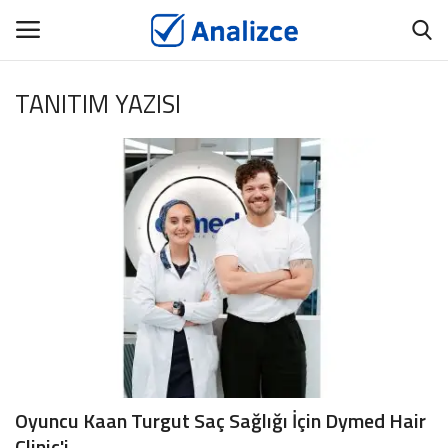
TANITIM YAZISI
GİRİŞ
ÜYEMİZ OL
Ana Sayfa
ANALİZCE
BİYOGRAFİ
TANITIM YAZISI
İNCELE
Oyuncu Kaan Turgut Saç Sağlığı İçin Dymed Hair
İÇERİK YAYINLAT
Clinic'i...