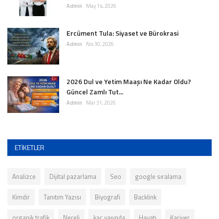
Admin
May 14, 2026
Ercüment Tula: Siyaset ve Bürokrasi
Admin
Nis 30, 2026
2026 Dul ve Yetim Maaşı Ne Kadar Oldu?
Güncel Zamlı Tut...
Admin
Mar 31, 2026
ETIKETLER
Analizce
Dijital pazarlama
Seo
google sıralama
Kimdir
Tanıtım Yazısı
Biyografi
Backlink
organik trafik
Nereli
kaç yaşında
Hayatı
Kariyer