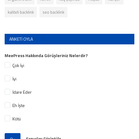
kaliteli backlink
seo backlink
ANKETI OYLA
MeePress Hakkında Görüşleriniz Nelerdir?
Çok İyi
İyi
İdare Eder
Eh İşte
Kötü
Sonuçları Görüntüle