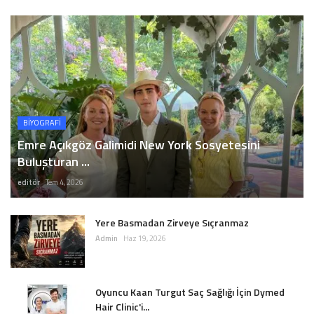
BİYOGRAFİ
Emre Açıkgöz Galimidi New York Sosyetesini
Buluşturan ...
editör
Tem 4, 2026
Yere Basmadan Zirveye Sıçranmaz
Admin
Haz 19, 2026
Oyuncu Kaan Turgut Saç Sağlığı İçin Dymed
Hair Clinic'i...