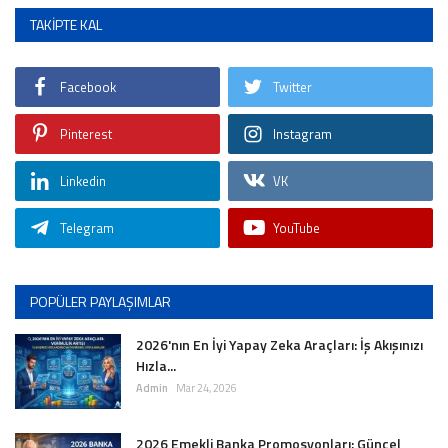
TAKIPTE KAL
Facebook
Twitter
Pinterest
Instagram
Linkedin
VK
Telegram
YouTube
POPÜLER PAYLAŞIMLAR
2026'nın En İyi Yapay Zeka Araçları: İş Akışınızı
Hızla...
Admin
Mar 24, 2026
2026 Emekli Banka Promosyonları: Güncel