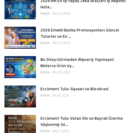
2026'nın En İyi Yapay Zeka Araçları: İş Akışınızı
Hızla...
Admin
Mar 24, 2026
2026 Emekli Banka Promosyonları: Güncel
Tutarlar ve En ...
Admin
Mar 31, 2026
Bu Siteyi Görmeden Alışveriş Yapmayın!
Binlerce Ürün Uy...
Admin
Mar 26, 2026
Ercüment Tula: Siyaset ve Bürokrasi
Admin
Nis 30, 2026
Ercüment Tula: Vatan Din ve Bayrak Üzerine
Söylenmiş Sö...
Admin
May 1, 2026