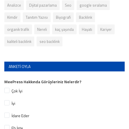
Analizce
Dijital pazarlama
Seo
google sıralama
Kimdir
Tanıtım Yazısı
Biyografi
Backlink
organik trafik
Nereli
kaç yaşında
Hayatı
Kariyer
kaliteli backlink
seo backlink
ANKETI OYLA
MeePress Hakkında Görüşleriniz Nelerdir?
Çok İyi
İyi
İdare Eder
Eh İşte