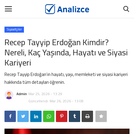
Siyasetçiler
GİRİŞ
ÜYEMİZ OL
Recep Tayyip Erdoğan Kimdir?
Nereli, Kaç Yaşında, Hayatı ve Siyasi
Ana Sayfa
Kariyeri
ANALİZCE
Recep Tayyip Erdoğan’ın hayatı, yaşı, memleketi ve siyasi kariyeri
hakkında tüm detayları öğrenin.
BİYOGRAFİ
Admin
Mar 25, 2026 - 13:29
TANITIM YAZISI
Güncellendi: Mar 26, 2026 - 13:08
İNCELE
İÇERİK YAYINLAT