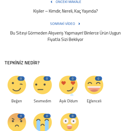
ÖNCEKI MAKALE
Kişiler – Kimdir, Nereli, Kaç Yaşında?
SONRAKI VIDEO
Bu Siteyi Görmeden Alışveriş Yapmayın! Binlerce Ürün Uygun
Fiyatla Sizi Bekliyor
TEPKINIZ NEDIR?
0
0
0
0
Beğen
Sevmedim
Aşık Oldum
Eğlenceli
0
0
0