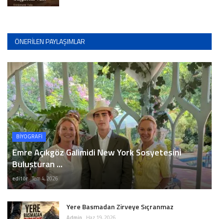
ÖNERILEN PAYLAŞIMLAR
BİYOGRAFİ
Emre Açıkgöz Galimidi New York Sosyetesini
Buluşturan ...
editör
Tem 4, 2026
Yere Basmadan Zirveye Sıçranmaz
Admin
Haz 19, 2026