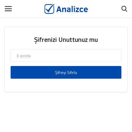
GİRİŞ
ÜYEMİZ OL
Şifrenizi Unuttunuz mu
Ana Sayfa
ANALİZCE
Şifreyi Sıfırla
BİYOGRAFİ
TANITIM YAZISI
İNCELE
İÇERİK YAYINLAT