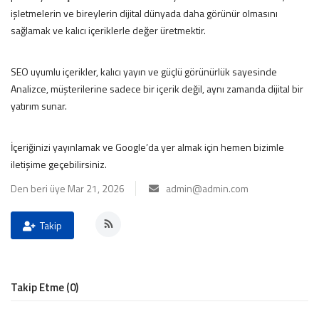
işletmelerin ve bireylerin dijital dünyada daha görünür olmasını
İLETİŞİM
sağlamak ve kalıcı içeriklerle değer üretmektir.
siyasetciler.com
SEO uyumlu içerikler, kalıcı yayın ve güçlü görünürlük sayesinde
Analizce, müşterilerine sadece bir içerik değil, aynı zamanda dijital bir
yatırım sunar.
İçeriğinizi yayınlamak ve Google’da yer almak için hemen bizimle
iletişime geçebilirsiniz.
Den beri üye Mar 21, 2026
admin@admin.com
Takip
Takip Etme (0)