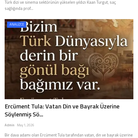
Türk dizi ve sinema sektörünün yükselen yıldızı Kaan Turgut, saç
sağlığında prof...
ANALİZCE
Ercüment Tula: Vatan Din ve Bayrak Üzerine
Söylenmiş Sö...
Admin
May 1, 2026
Bir dava adamı olan Ercüment Tula tarafından vatan, din ve bayrak üzerine