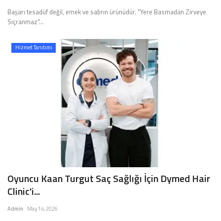
Başarı tesadüf değil, emek ve sabrın ürünüdür. "Yere Basmadan Zirveye
Sıçranmaz"...
Hizmet Tanıtımı
Oyuncu Kaan Turgut Saç Sağlığı İçin Dymed Hair
Clinic'i...
Admin
May 14, 2026