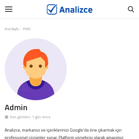
Ana Sayfa
Profil
GİRİŞ
ÜYEMİZ OL
Ana Sayfa
ANALİZCE
BİYOGRAFİ
TANITIM YAZISI
Admin
Son görülen: 1 gün önce
İNCELE
Analizce, markanızı ve içeriklerinizi Google’da öne çıkarmak için
İÇERİK YAYINLAT
profesyonel çözümler sunar. Platform yöneticisi olarak amacımız;