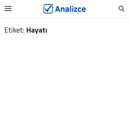
Etiket:
Hayatı
GİRİŞ
ÜYEMİZ OL
Ana Sayfa
ANALİZCE
BİYOGRAFİ
TANITIM YAZISI
İNCELE
İÇERİK YAYINLAT