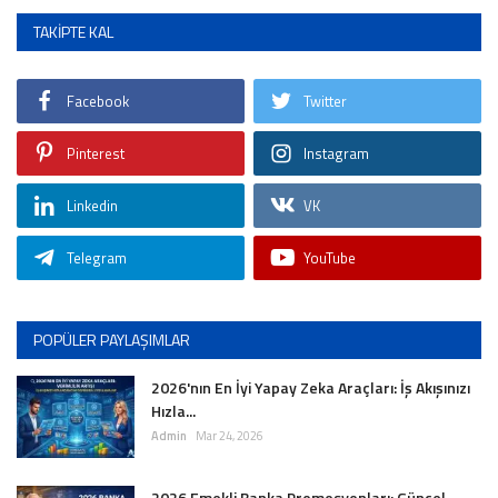
TAKIPTE KAL
İLETİŞİM
siyasetciler.com
Facebook
Twitter
Pinterest
Instagram
Linkedin
VK
Telegram
YouTube
POPÜLER PAYLAŞIMLAR
2026'nın En İyi Yapay Zeka Araçları: İş Akışınızı
Hızla...
Admin
Mar 24, 2026
2026 Emekli Banka Promosyonları: Güncel