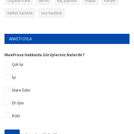
organik trafik
Nereli
kaç yaşında
Hayatı
Kariyer
kaliteli backlink
seo backlink
ANKETI OYLA
MeePress Hakkında Görüşleriniz Nelerdir?
Çok İyi
İyi
İdare Eder
Eh İşte
Kötü