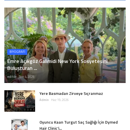
BİYOGRAFİ
Emre Açıkgöz Galimidi New York Sosyetesini
Buluşturan ...
editör
Tem 4, 2026
Yere Basmadan Zirveye Sıçranmaz
Admin
Haz 19, 2026
Oyuncu Kaan Turgut Saç Sağlığı İçin Dymed
Hair Clinic'i...