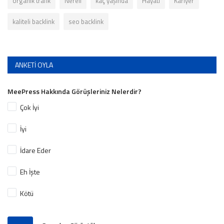
organik trafik
Nereli
kaç yaşında
Hayatı
Kariyer
kaliteli backlink
seo backlink
ANKETI OYLA
MeePress Hakkında Görüşleriniz Nelerdir?
Çok İyi
İyi
İdare Eder
Eh İşte
Kötü