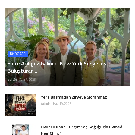
BİYOGRAFİ
Emre Açıkgöz Galimidi New York Sosyetesini
Buluşturan ...
editör
Tem 4, 2026
Yere Basmadan Zirveye Sıçranmaz
Admin
Haz 19, 2026
Oyuncu Kaan Turgut Saç Sağlığı İçin Dymed
Hair Clinic'i...