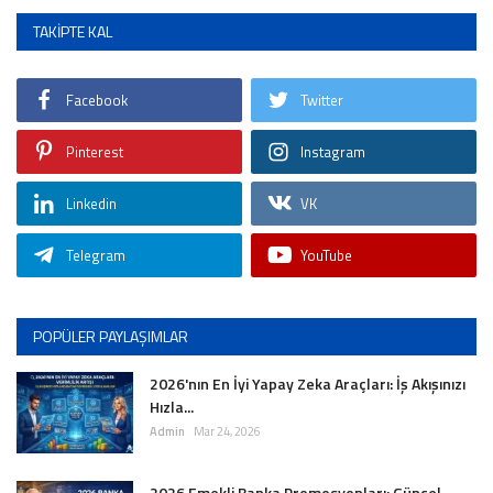
TAKIPTE KAL
İLETİŞİM
siyasetciler.com
Facebook
Twitter
Pinterest
Instagram
Linkedin
VK
Telegram
YouTube
POPÜLER PAYLAŞIMLAR
2026'nın En İyi Yapay Zeka Araçları: İş Akışınızı
Hızla...
Admin
Mar 24, 2026
2026 Emekli Banka Promosyonları: Güncel