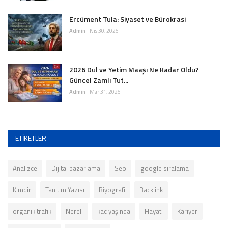
Ercüment Tula: Siyaset ve Bürokrasi
Admin
Nis 30, 2026
2026 Dul ve Yetim Maaşı Ne Kadar Oldu?
Güncel Zamlı Tut...
Admin
Mar 31, 2026
ETIKETLER
Analizce
Dijital pazarlama
Seo
google sıralama
Kimdir
Tanıtım Yazısı
Biyografi
Backlink
organik trafik
Nereli
kaç yaşında
Hayatı
Kariyer