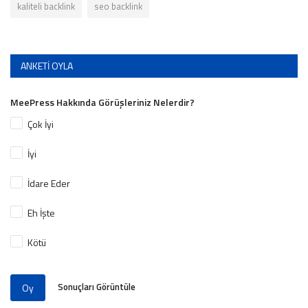
kaliteli backlink
seo backlink
ANKETI OYLA
MeePress Hakkında Görüşleriniz Nelerdir?
Çok İyi
İyi
İdare Eder
Eh İşte
Kötü
Sonuçları Görüntüle
Oy