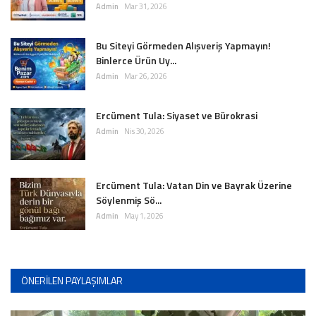
Admin
Mar 31, 2026
Bu Siteyi Görmeden Alışveriş Yapmayın!
Binlerce Ürün Uy...
Admin
Mar 26, 2026
Ercüment Tula: Siyaset ve Bürokrasi
Admin
Nis 30, 2026
Ercüment Tula: Vatan Din ve Bayrak Üzerine
Söylenmiş Sö...
Admin
May 1, 2026
ÖNERILEN PAYLAŞIMLAR