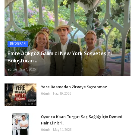
BİYOGRAFİ
Emre Açıkgöz Galimidi New York Sosyetesini
Buluşturan ...
editör
Tem 4, 2026
Yere Basmadan Zirveye Sıçranmaz
Admin
Haz 19, 2026
Oyuncu Kaan Turgut Saç Sağlığı İçin Dymed
Hair Clinic'i...
Admin
May 14, 2026