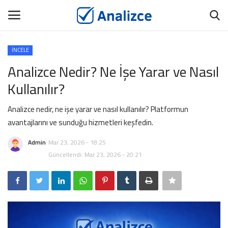
İNCELE
GİRİŞ
ÜYEMİZ OL
Analizce Nedir? Ne İşe Yarar ve Nasıl
Kullanılır?
Ana Sayfa
Analizce nedir, ne işe yarar ve nasıl kullanılır? Platformun
ANALİZCE
avantajlarını ve sunduğu hizmetleri keşfedin.
BİYOGRAFİ
Admin
Mar 23, 2026 - 18:25
Güncellendi: Mar 23, 2026 - 20:21
TANITIM YAZISI
İNCELE
İÇERİK YAYINLAT