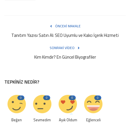
ÖNCEKI MAKALE
Tanıtım Yazısı Satın Al: SEO Uyumlu ve Kalıcı İçerik Hizmeti
SONRAKI VIDEO
Kim Kimdir? En Güncel Biyografiler
TEPKINIZ NEDIR?
0
0
0
0
Beğen
Sevmedim
Aşık Oldum
Eğlenceli