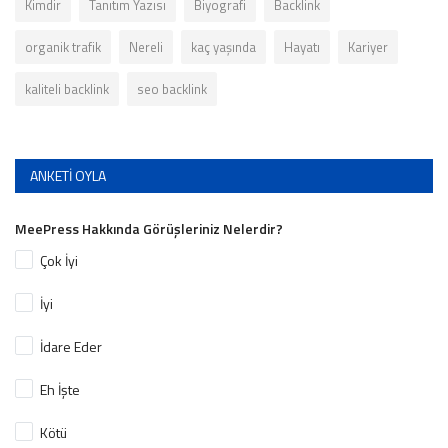
Kimdir
Tanıtım Yazısı
Biyografi
Backlink
organik trafik
Nereli
kaç yaşında
Hayatı
Kariyer
kaliteli backlink
seo backlink
ANKETI OYLA
MeePress Hakkında Görüşleriniz Nelerdir?
Çok İyi
İyi
İdare Eder
Eh İşte
Kötü