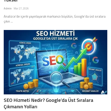
İLETİŞİM
Admin
Mar 27, 2026
Analizce’de içerik yayınlayarak markanızı büyütün, Google’da üst sıralara
siyasetciler.com
çıkın ...
SEO Hizmeti Nedir? Google’da Üst Sıralara
Çıkmanın Yolları