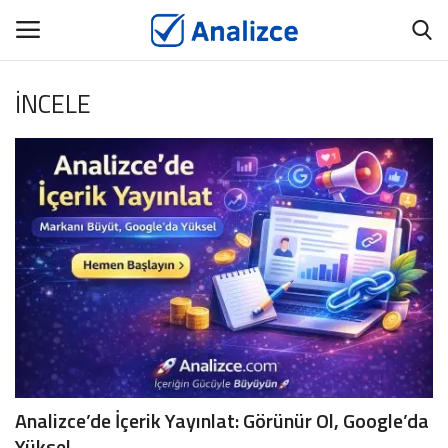
İNCELE
GİRİŞ
ÜYEMİZ OL
Ana Sayfa
ANALİZCE
BİYOGRAFİ
TANITIM YAZISI
İNCELE
Analizce’de İçerik Yayınlat: Görünür Ol, Google’da
İÇERİK YAYINLAT
Yüksel