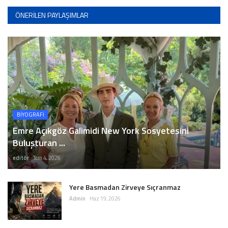
ÖNERILEN PAYLAŞIMLAR
BİYOGRAFİ
Emre Açıkgöz Galimidi New York Sosyetesini
Buluşturan ...
editör
Tem 4, 2026
Yere Basmadan Zirveye Sıçranmaz
Admin
Haz 19, 2026