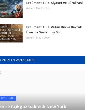
Ercüment Tula: Siyaset ve Bürokrasi
Admin
Nis 30, 2026
Ercüment Tula: Vatan Din ve Bayrak
Üzerine Söylenmiş Sö...
Admin
May 1, 2026
ÖNERILEN PAYLAŞIMLAR
BİYOGRAFİ
Emre Açıkgöz Galimidi New York