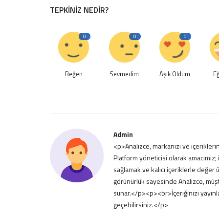
TEPKINIZ NEDIR?
0
0
0
Beğen
Sevmedim
Aşık Oldum
Eğ
Admin
<p>Analizce, markanızı ve içerikleri
Platform yöneticisi olarak amacımız; 
sağlamak ve kalıcı içeriklerle değer
görünürlük sayesinde Analizce, müşter
sunar.</p><p><br>İçeriğinizi yayınl
geçebilirsiniz.</p>