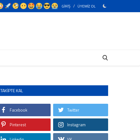
/
GİRİŞ
ÜYEMİZ OL
TAKIPTE KAL
Facebook
Twitter
Pinterest
Instagram
Linkedin
VK