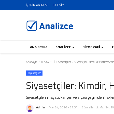
İÇERİK YAYINLAT
İLETİŞİM
ANA SAYFA
ANALİZCE
BİYOGRAFİ
T
Ana Sayfa
BİYOGRAFİ
Siyasetçiler
Siyasetçiler: Kimdir, Hayatı ve Siyas
Siyasetçiler
Siyasetçiler: Kimdir, 
Siyasetçilerin hayatı, kariyeri ve siyasi geçmişleri hakkı
Admin
Mar 24, 2026 - 21:34
Güncellendi: Mar 24, 2