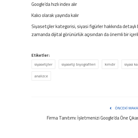
Google’da hızlı index alır
Kalıcı olarak yayında kalır
Siyasetçiler kategorisi, siyasi figürler hakkında detaylı 
zamanda dijital görünürlük açısından da önemli bir içerik
Etiketler:
siyasetçiler
siyasetçi biyografileri
kimdir
siyasi ka
analizce
ÖNCEKI MAKA
Firma Tanıtımı: İşletmenizi Google’da Öne Çıka