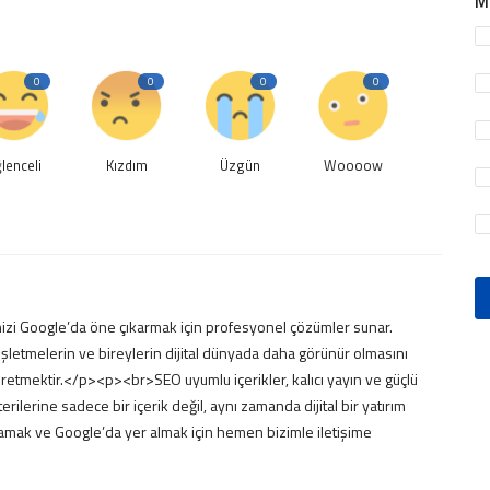
M
0
0
0
0
lenceli
Kızdım
Üzgün
Woooow
nizi Google’da öne çıkarmak için profesyonel çözümler sunar.
işletmelerin ve bireylerin dijital dünyada daha görünür olmasını
 üretmektir.</p><p><br>SEO uyumlu içerikler, kalıcı yayın ve güçlü
ilerine sadece bir içerik değil, aynı zamanda dijital bir yatırım
amak ve Google’da yer almak için hemen bizimle iletişime