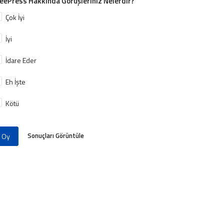
eePress Hakkında Görüşleriniz Nelerdir?
Çok İyi
İyi
İdare Eder
Eh İşte
Kötü
Sonuçları Görüntüle
Oy