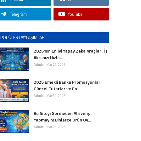
Telegram
YouTube
POPÜLER PAYLAŞIMLAR
2026'nın En İyi Yapay Zeka Araçları: İş
Akışınızı Hızla...
Admin
Mar 24, 2026
2026 Emekli Banka Promosyonları:
Güncel Tutarlar ve En ...
Admin
Mar 31, 2026
Bu Siteyi Görmeden Alışveriş
Yapmayın! Binlerce Ürün Uy...
Admin
Mar 26, 2026