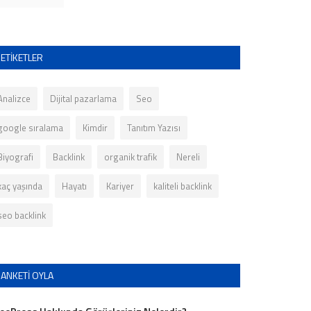
ETIKETLER
Analizce
Dijital pazarlama
Seo
google sıralama
Kimdir
Tanıtım Yazısı
Biyografi
Backlink
organik trafik
Nereli
kaç yaşında
Hayatı
Kariyer
kaliteli backlink
seo backlink
ANKETI OYLA