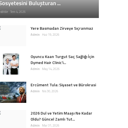
Sosyetesini Buluşturan ...
editör
Tem 4, 2026
Yere Basmadan Zirveye Sıçranmaz
Admin
Haz 19, 2026
Oyuncu Kaan Turgut Saç Sağlığı İçin
Dymed Hair Clinic'i...
Admin
May 14, 2026
Ercüment Tula: Siyaset ve Bürokrasi
Admin
Nis 30, 2026
2026 Dul ve Yetim Maaşı Ne Kadar
Oldu? Güncel Zamlı Tut...
Admin
Mar 31, 2026