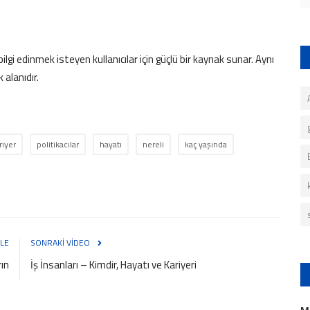
bilgi edinmek isteyen kullanıcılar için güçlü bir kaynak sunar. Aynı
 alanıdır.
riyer
politikacılar
hayatı
nereli
kaç yaşında
LE
SONRAKI VIDEO
rın
İş İnsanları – Kimdir, Hayatı ve Kariyeri