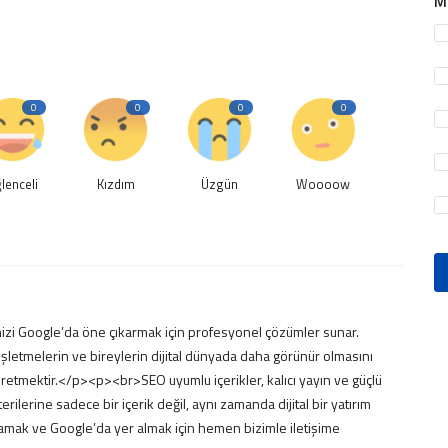
M
0
0
0
0
lenceli
Kızdım
Üzgün
Woooow
nizi Google’da öne çıkarmak için profesyonel çözümler sunar.
işletmelerin ve bireylerin dijital dünyada daha görünür olmasını
 üretmektir.</p><p><br>SEO uyumlu içerikler, kalıcı yayın ve güçlü
ilerine sadece bir içerik değil, aynı zamanda dijital bir yatırım
amak ve Google’da yer almak için hemen bizimle iletişime