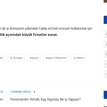
 de iş dünyasını yakından takip etmek isteyen kullanıcılar için
lük açısından büyük fırsatlar sunar.
dir
iş dünyası
kariyer
başarı hikayeleri
iş adamı
LE
SONRAKI VIDEO
eri
Fenomenler: Kimdir, Kaç Yaşında, Ne İş Yapıyor?