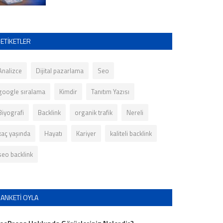
ETIKETLER
Analizce
Dijital pazarlama
Seo
google sıralama
Kimdir
Tanıtım Yazısı
Biyografi
Backlink
organik trafik
Nereli
kaç yaşında
Hayatı
Kariyer
kaliteli backlink
seo backlink
ANKETI OYLA