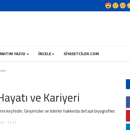
ANITIM YAZISI
İNCELE
SIYASETCILER.COM
iyeri
 Hayatı ve Kariyeri
rini keşfedin. Girişimciler ve liderler hakkında detaylı biyografiler.
026 - 11:37