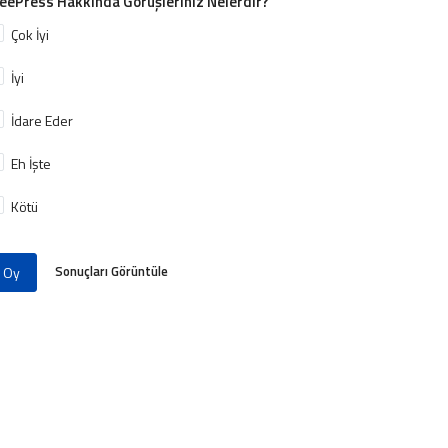
eePress Hakkında Görüşleriniz Nelerdir?
Çok İyi
İyi
İdare Eder
Eh İşte
Kötü
Sonuçları Görüntüle
Oy