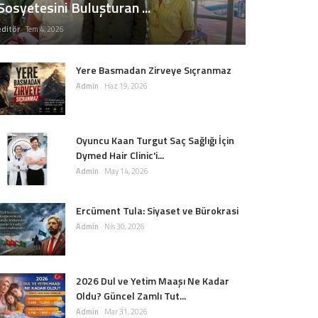
Sosyetesini Buluşturan ...
editör
Tem 4, 2026
Yere Basmadan Zirveye Sıçranmaz
Admin
Haz 19, 2026
Oyuncu Kaan Turgut Saç Sağlığı İçin
Dymed Hair Clinic'i...
Admin
May 14, 2026
Ercüment Tula: Siyaset ve Bürokrasi
Admin
Nis 30, 2026
2026 Dul ve Yetim Maaşı Ne Kadar
Oldu? Güncel Zamlı Tut...
Admin
Mar 31, 2026