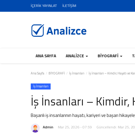
İÇERİK YAYINLAT
İLETİŞİM
ANA SAYFA
ANALİZCE
BİYOGRAFİ
T
Ana Sayfa
BİYOGRAFİ
İş İnsanları
İş İnsanları – Kimdir, Hayatı ve Kar
İş İnsanları
İş İnsanları – Kimdir,
Başarılı iş insanlarının hayatı, kariyeri ve başarı hikayele
Admin
Mar 25, 2026 - 07:59
Güncellendi: Mar 25, 2