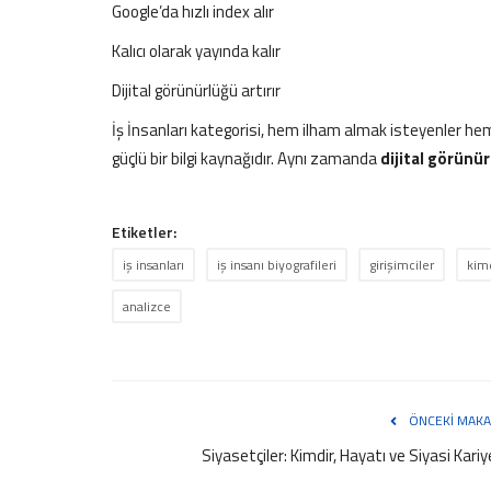
Google’da hızlı index alır
Kalıcı olarak yayında kalır
Dijital görünürlüğü artırır
İş İnsanları kategorisi, hem ilham almak isteyenler hem
güçlü bir bilgi kaynağıdır. Aynı zamanda
dijital görünür
Etiketler:
iş insanları
iş insanı biyografileri
girişimciler
kim
analizce
ÖNCEKI MAKA
Siyasetçiler: Kimdir, Hayatı ve Siyasi Kariy