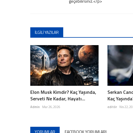
geçebilirsiniz.</p>
İLGILI YAZILAR
Elon Musk Kimdir? Kaç Yaşında,
Serkan Cand
Serveti Ne Kadar, Hayatı...
Kaç Yaşında
Admin
Mar 26, 2026
editör
Nis 22, 2
YORUMLAR
FACEBOOK YORUMLARI