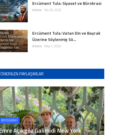
Ercüment Tula: Siyaset ve Bürokrasi
Admin
Nis 30, 2026
Ercüment Tula: Vatan Din ve Bayrak
Üzerine Söylenmiş Sö...
Admin
May 1, 2026
ÖNERILEN PAYLAŞIMLAR
BİYOGRAFİ
Emre Açıkgöz Galimidi New York