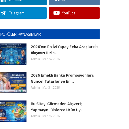
Telegram
YouTube
POPÜLER PAYLAŞIMLAR
2026'nın En İyi Yapay Zeka Araçları: İş
Akışınızı Hızla...
Admin
Mar 24, 2026
2026 Emekli Banka Promosyonları:
Güncel Tutarlar ve En ...
Admin
Mar 31, 2026
Bu Siteyi Görmeden Alışveriş
Yapmayın! Binlerce Ürün Uy...
Admin
Mar 26, 2026