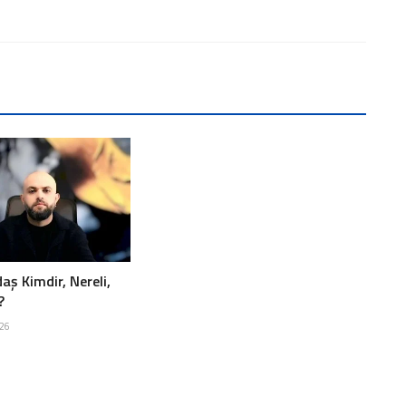
aş Kimdir, Nereli,
?
026