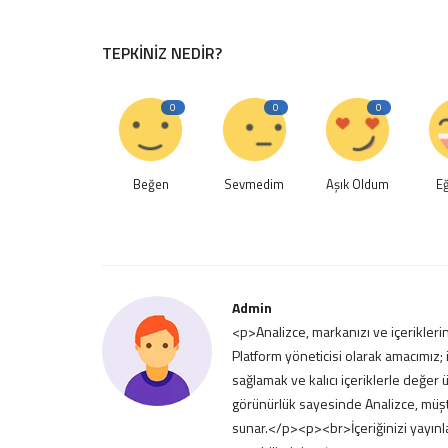
TEPKINIZ NEDIR?
0
0
0
Beğen
Sevmedim
Aşık Oldum
Eğ
Admin
<p>Analizce, markanızı ve içerikleri
Platform yöneticisi olarak amacımız; 
sağlamak ve kalıcı içeriklerle değer
görünürlük sayesinde Analizce, müşter
sunar.</p><p><br>İçeriğinizi yayınl