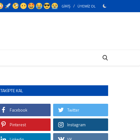
/
GİRİŞ
ÜYEMİZ OL
TAKIPTE KAL
Facebook
Twitter
Pinterest
Instagram
Linkedin
VK