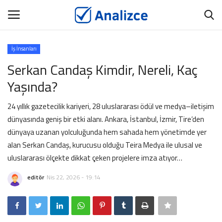
İş İnsanları
GİRİŞ
ÜYEMİZ OL
Serkan Candaş Kimdir, Nereli, Kaç
Yaşında?
Ana Sayfa
24 yıllık gazetecilik kariyeri, 28 uluslararası ödül ve medya–iletişim
ANALİZCE
dünyasında geniş bir etki alanı. Ankara, İstanbul, İzmir, Tire’den
dünyaya uzanan yolculuğunda hem sahada hem yönetimde yer
BİYOGRAFİ
alan Serkan Candaş, kurucusu olduğu Teira Medya ile ulusal ve
uluslararası ölçekte dikkat çeken projelere imza atıyor…
TANITIM YAZISI
editör
Nis 22, 2026 - 19:14
İNCELE
İÇERİK YAYINLAT