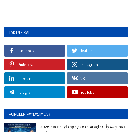
TAKIPTE KAL
Facebook
Twitter
Pinterest
Instagram
Linkedin
VK
Telegram
YouTube
POPÜLER PAYLAŞIMLAR
2026'nın En İyi Yapay Zeka Araçları: İş Akışınızı