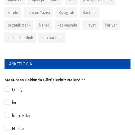
Kimdir
Tanıtım Yazısı
Biyografi
Backlink
organik trafik
Nereli
kaç yaşında
Hayatı
Kariyer
kaliteli backlink
seo backlink
ANKETI OYLA
MeePress Hakkında Görüşleriniz Nelerdir?
Çok İyi
İyi
İdare Eder
Eh İşte