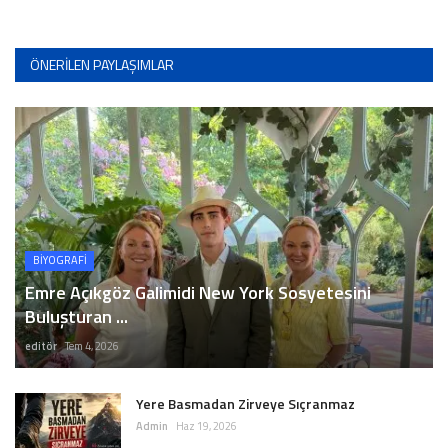
ÖNERILEN PAYLAŞIMLAR
BİYOGRAFİ
Emre Açıkgöz Galimidi New York Sosyetesini
Buluşturan ...
editör
Tem 4, 2026
Yere Basmadan Zirveye Sıçranmaz
Admin
Haz 19, 2026