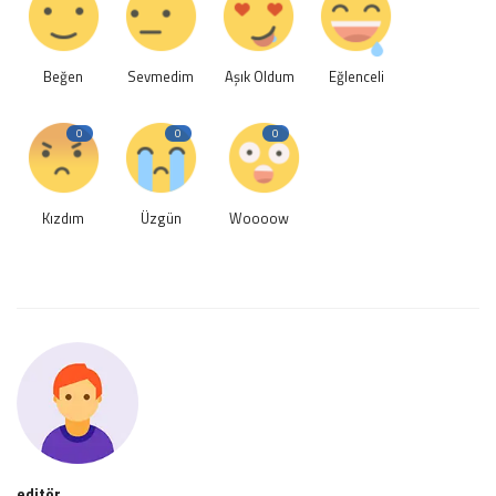
Beğen
Sevmedim
Aşık Oldum
Eğlenceli
0
0
0
Kızdım
Üzgün
Woooow
editör