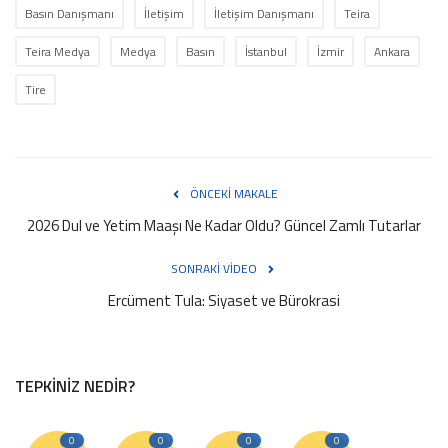
Basın Danışmanı
İletişim
İletişim Danışmanı
Teira
Teira Medya
Medya
Basın
İstanbul
İzmir
Ankara
Tire
ÖNCEKI MAKALE
2026 Dul ve Yetim Maaşı Ne Kadar Oldu? Güncel Zamlı Tutarlar
SONRAKI VIDEO
Ercüment Tula: Siyaset ve Bürokrasi
TEPKINIZ NEDIR?
0
0
0
0