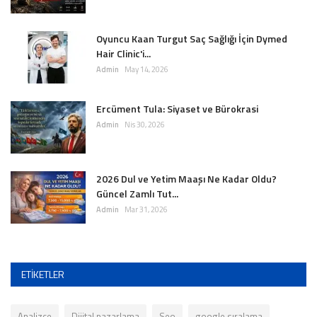
Oyuncu Kaan Turgut Saç Sağlığı İçin Dymed
Hair Clinic'i...
Admin
May 14, 2026
Ercüment Tula: Siyaset ve Bürokrasi
Admin
Nis 30, 2026
2026 Dul ve Yetim Maaşı Ne Kadar Oldu?
Güncel Zamlı Tut...
Admin
Mar 31, 2026
ETIKETLER
Analizce
Dijital pazarlama
Seo
google sıralama