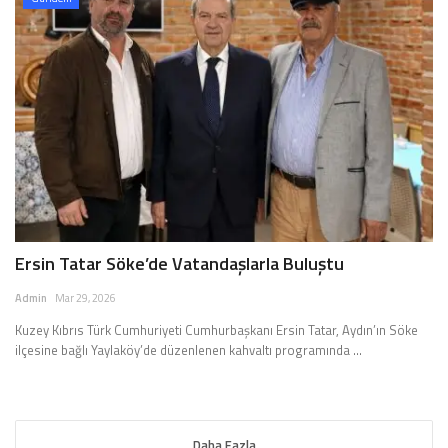
Ersin Tatar Söke’de Vatandaşlarla Buluştu
Admin
Mar 29, 2026
Kuzey Kıbrıs Türk Cumhuriyeti Cumhurbaşkanı Ersin Tatar, Aydın’ın Söke
ilçesine bağlı Yaylaköy’de düzenlenen kahvaltı programında ...
Daha Fazla