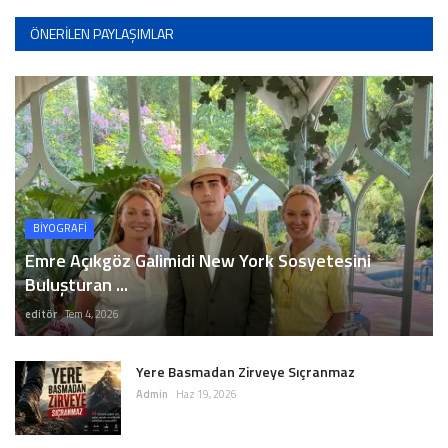
ÖNERILEN PAYLAŞIMLAR
BİYOGRAFİ
Emre Açıkgöz Galimidi New York Sosyetesini
Buluşturan ...
editör
Tem 4, 2026
Yere Basmadan Zirveye Sıçranmaz
Admin
Haz 19, 2026