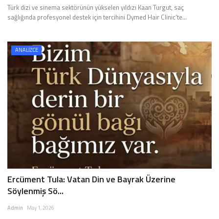
Türk dizi ve sinema sektörünün yükselen yıldızı Kaan Turgut, saç
sağlığında profesyonel destek için tercihini Dymed Hair Clinic'te...
ANALİZCE
Ercüment Tula: Vatan Din ve Bayrak Üzerine
Söylenmiş Sö...
Admin
May 1, 2026