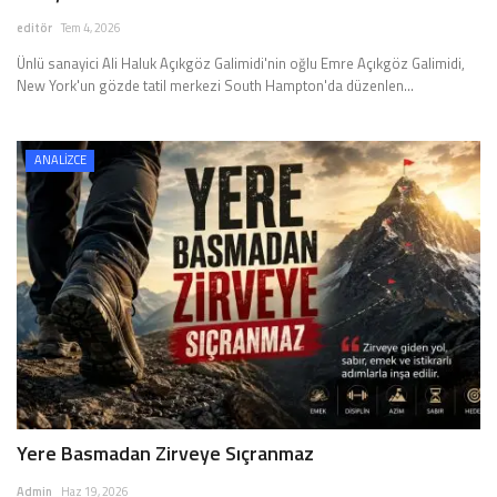
editör
Tem 4, 2026
Ünlü sanayici Ali Haluk Açıkgöz Galimidi'nin oğlu Emre Açıkgöz Galimidi,
New York'un gözde tatil merkezi South Hampton'da düzenlen...
ANALİZCE
Yere Basmadan Zirveye Sıçranmaz
Admin
Haz 19, 2026