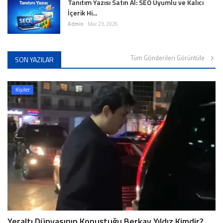
Tanıtım Yazısı Satın Al: SEO Uyumlu ve Kalıcı
İçerik Hi...
Admin
Mar 23, 2026
Tüm Gönderileri Görüntüle
SON YAZILAR
Kişiler
Yeraltı Dünyasının Konuştuğu Berkay Yıldız Kimdir?