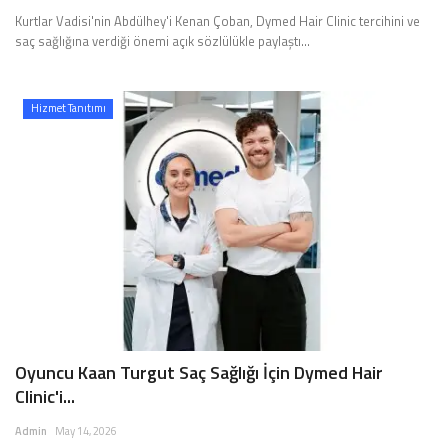
Kurtlar Vadisi'nin Abdülhey'i Kenan Çoban, Dymed Hair Clinic tercihini ve
saç sağlığına verdiği önemi açık sözlülükle paylaştı…
Hizmet Tanıtımı
Oyuncu Kaan Turgut Saç Sağlığı İçin Dymed Hair
Clinic'i...
Admin
May 14, 2026