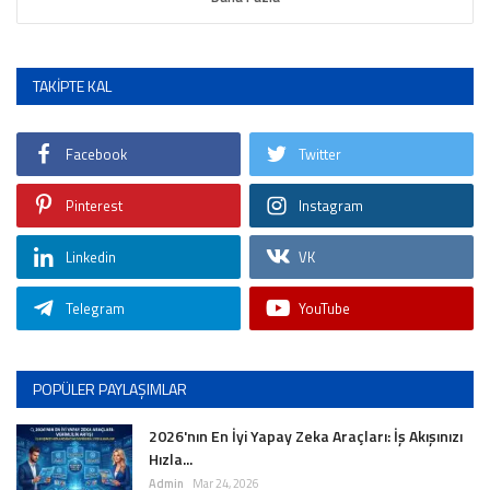
TAKIPTE KAL
Facebook
Twitter
Pinterest
Instagram
Linkedin
VK
Telegram
YouTube
POPÜLER PAYLAŞIMLAR
2026'nın En İyi Yapay Zeka Araçları: İş Akışınızı
Hızla...
Admin
Mar 24, 2026