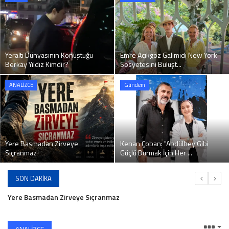
İLETİŞİM
siyasetciler.com
Yeraltı Dünyasının Konuştuğu
Emre Açıkgöz Galimidi New York
Berkay Yıldız Kimdir?
Sosyetesini Buluşt...
ANALİZCE
Gündem
Yere Basmadan Zirveye
Kenan Çoban: "Abdülhey Gibi
Sıçranmaz
Güçlü Durmak İçin Her ...
SON DAKIKA
Yere Basmadan Zirveye Sıçranmaz
Oyuncu Kaan Turgut Saç Sağlığı İçin Dymed Hair Clinic'i Seçti
Ercüment Tula: Siyaset ve Bürokrasi