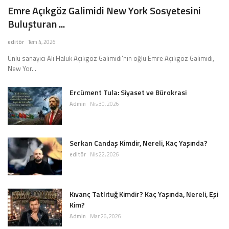
Emre Açıkgöz Galimidi New York Sosyetesini
Buluşturan ...
editör
Tem 4, 2026
Ünlü sanayici Ali Haluk Açıkgöz Galimidi'nin oğlu Emre Açıkgöz Galimidi,
New Yor...
Ercüment Tula: Siyaset ve Bürokrasi
Admin
Nis 30, 2026
Serkan Candaş Kimdir, Nereli, Kaç Yaşında?
editör
Nis 22, 2026
Kıvanç Tatlıtuğ Kimdir? Kaç Yaşında, Nereli, Eşi
Kim?
Admin
Mar 26, 2026