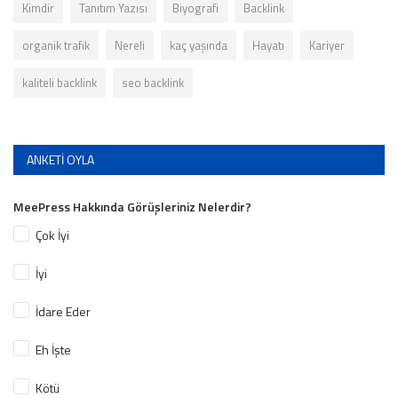
Kimdir
Tanıtım Yazısı
Biyografi
Backlink
organik trafik
Nereli
kaç yaşında
Hayatı
Kariyer
kaliteli backlink
seo backlink
ANKETI OYLA
MeePress Hakkında Görüşleriniz Nelerdir?
Çok İyi
İyi
İdare Eder
Eh İşte
Kötü