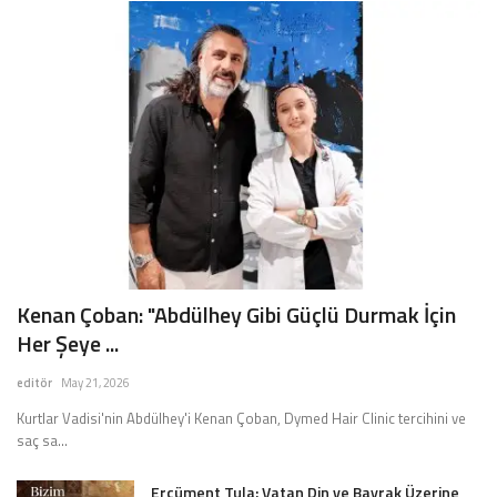
Yeraltı Dünyasının Konuştuğu Berkay Yıldız Kimdir?
Emre Açıkgöz Galimidi New York Sosyetesini Buluşturan Davette!
Kenan Çoban: "Abdülhey Gibi Güçlü Durmak İçin
Her Şeye ...
editör
May 21, 2026
Kurtlar Vadisi'nin Abdülhey'i Kenan Çoban, Dymed Hair Clinic tercihini ve
saç sa...
Ercüment Tula: Vatan Din ve Bayrak Üzerine