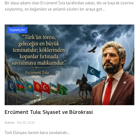
Bir dava adamı olan Ercüment Tula tarafından vatan, din ve bayrak üzerine
söylenmiş, en beğenilen ve anlamlı sözleri bir araya get...
Siyasetçiler
Ercüment Tula: Siyaset ve Bürokrasi
Admin
Nis 30, 2026
Türk Dünyası benim kara sevdamdır...